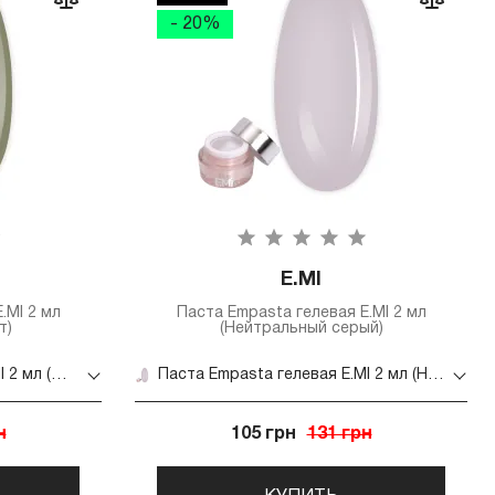
- 20%
E.MI
.MI 2 мл
Паста Empasta гелевая E.MI 2 мл
т)
(Нейтральный серый)
Паста Empasta гелевая E.MI 2 мл (Дымчатый нефрит)
Паста Empasta гелевая E.MI 2 мл (Нейтральный серый)
н
105 грн
131 грн