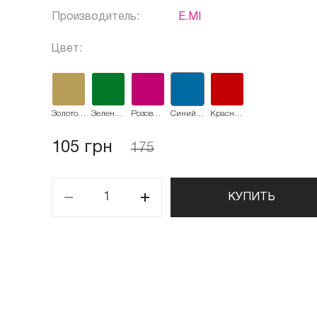
Производитель:
E.MI
Цвет:
Золотое
Зеленый
Розовый
Синий
Красный
литье
изумруд
фьюжин
электрик
металлик
105 грн
175
КУПИТЬ