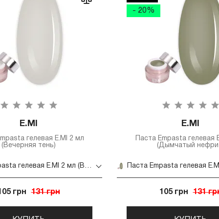
- 20%
E.MI
E.MI
mpasta гелевая E.MI 2 мл
Паста Empasta гелевая E
(Вечерняя тень)
(Дымчатый нефри
Паста Empasta гелевая E.MI 2 мл (Вечерняя тень)
105 грн
131 грн
105 грн
131 гр