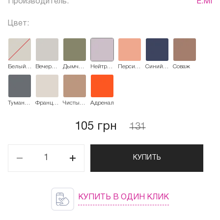
Производитель:
E.MI
Цвет:
Белый
Вечерняя
Дымчатый
Нейтральный
Персиковый
Синий
Соваж
шепот
тень
нефрит
серый
цвет
Оксфорд
Туманная
Французский
Чистый
Адреналин
луна
серый
кашемир
105 грн
131
КУПИТЬ
КУПИТЬ В ОДИН КЛИК