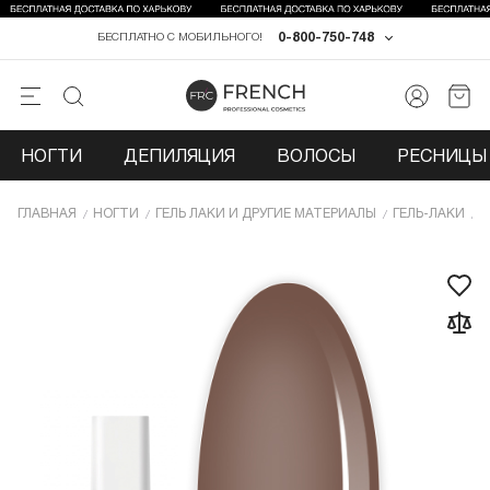
0-800-750-748
БЕСПЛАТНО С МОБИЛЬНОГО!
НОГТИ
ДЕПИЛЯЦИЯ
ВОЛОСЫ
РЕСНИЦЫ 
ГЛАВНАЯ
НОГТИ
ГЕЛЬ ЛАКИ И ДРУГИЕ МАТЕРИАЛЫ
ГЕЛЬ-ЛАКИ
Г