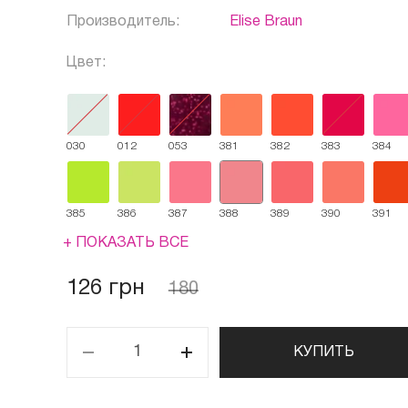
Производитель:
Elise Braun
Цвет:
030
012
053
381
382
383
384
385
386
387
388
389
390
391
+ ПОКАЗАТЬ ВСЕ
126 грн
180
КУПИТЬ