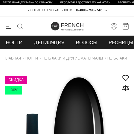
0-800-750-748
БЕСПЛАТНО С МОБИЛЬНОГО!
НОГТИ
ДЕПИЛЯЦИЯ
ВОЛОСЫ
РЕСНИЦЫ 
ГЛАВНАЯ
НОГТИ
ГЕЛЬ ЛАКИ И ДРУГИЕ МАТЕРИАЛЫ
ГЕЛЬ-ЛАКИ
Г
СКИДКА
- 30%