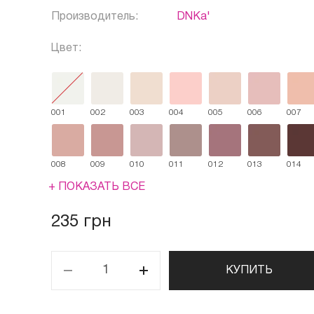
Производитель:
DNKa'
Цвет:
001
002
003
004
005
006
007
008
009
010
011
012
013
014
+ ПОКАЗАТЬ ВСЕ
235 грн
КУПИТЬ