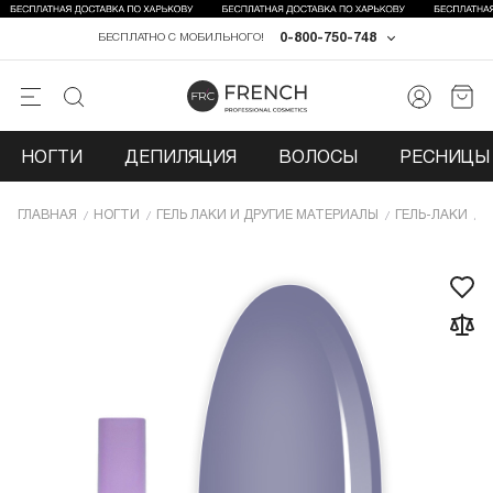
0-800-750-748
БЕСПЛАТНО С МОБИЛЬНОГО!
НОГТИ
ДЕПИЛЯЦИЯ
ВОЛОСЫ
РЕСНИЦЫ 
ГЛАВНАЯ
НОГТИ
ГЕЛЬ ЛАКИ И ДРУГИЕ МАТЕРИАЛЫ
ГЕЛЬ-ЛАКИ
Г