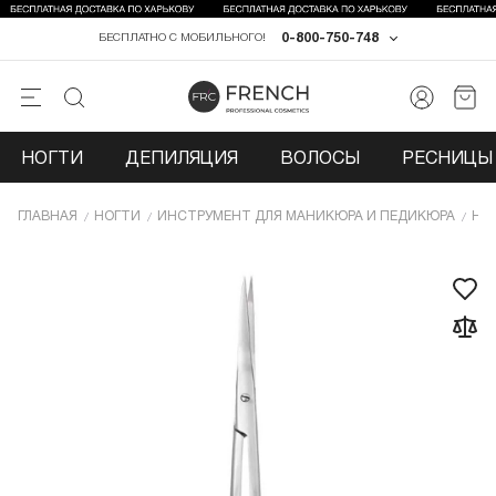
0-800-750-748
БЕСПЛАТНО С МОБИЛЬНОГО!
НОГТИ
ДЕПИЛЯЦИЯ
ВОЛОСЫ
РЕСНИЦЫ 
ГЛАВНАЯ
НОГТИ
ИНCТРУМЕНТ ДЛЯ МАНИКЮРА И ПЕДИКЮРА
НО