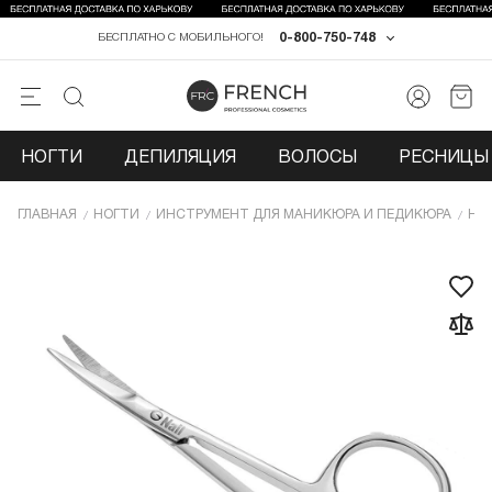
0-800-750-748
БЕСПЛАТНО С МОБИЛЬНОГО!
НОГТИ
ДЕПИЛЯЦИЯ
ВОЛОСЫ
РЕСНИЦЫ 
ГЛАВНАЯ
НОГТИ
ИНCТРУМЕНТ ДЛЯ МАНИКЮРА И ПЕДИКЮРА
НО