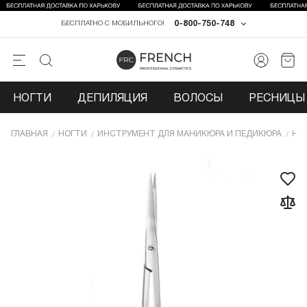
0-800-750-748
БЕСПЛАТНО С МОБИЛЬНОГО!
НОГТИ
ДЕПИЛЯЦИЯ
ВОЛОСЫ
РЕСНИЦЫ 
ГЛАВНАЯ
НОГТИ
ИНCТРУМЕНТ ДЛЯ МАНИКЮРА И ПЕДИКЮРА
НО