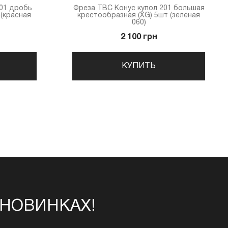
201 дробь
Фреза ТВС Конус купол 201 большая
 (красная
крестообразная (XG) 5шт (зеленая
060)
2 100 грн
КУПИТЬ
 НОВИНКАХ!