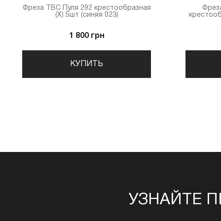
Фреза ТВС Пуля 292 крестообразная
Фрез
(X) 5шт (синяя 023)
крестооб
1 800 грн
КУПИТЬ
УЗНАЙТЕ П