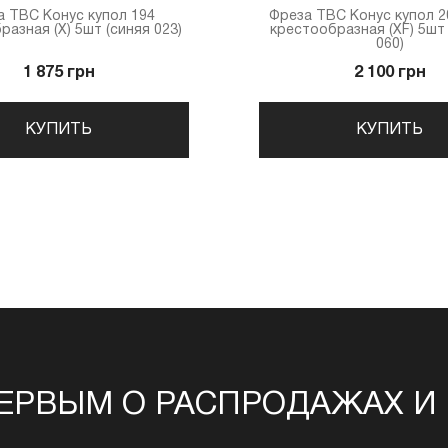
а ТВС Конус купол 194
Фреза ТВС Конус купол 
разная (X) 5шт (синяя 023)
крестообразная (XF) 5шт
060)
1 875 грн
2 100 грн
КУПИТЬ
КУПИТЬ
ЕРВЫМ О РАСПРОДАЖАХ И