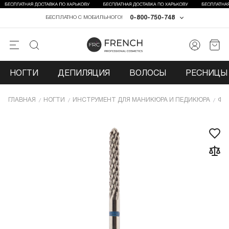
0-800-750-748
БЕСПЛАТНО С МОБИЛЬНОГО!
НОГТИ
ДЕПИЛЯЦИЯ
ВОЛОСЫ
РЕСНИЦЫ 
ГЛАВНАЯ
НОГТИ
ИНCТРУМЕНТ ДЛЯ МАНИКЮРА И ПЕДИКЮРА
ФР