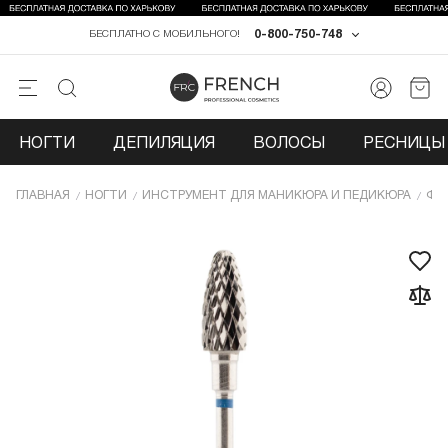
0-800-750-748
БЕСПЛАТНО С МОБИЛЬНОГО!
НОГТИ
ДЕПИЛЯЦИЯ
ВОЛОСЫ
РЕСНИЦЫ 
ГЛАВНАЯ
НОГТИ
ИНCТРУМЕНТ ДЛЯ МАНИКЮРА И ПЕДИКЮРА
ФР