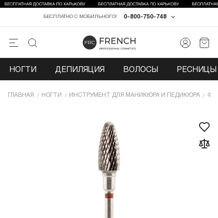
0-800-750-748
БЕСПЛАТНО С МОБИЛЬНОГО!
НОГТИ
ДЕПИЛЯЦИЯ
ВОЛОСЫ
РЕСНИЦЫ 
ГЛАВНАЯ
НОГТИ
ИНCТРУМЕНТ ДЛЯ МАНИКЮРА И ПЕДИКЮРА
ФР