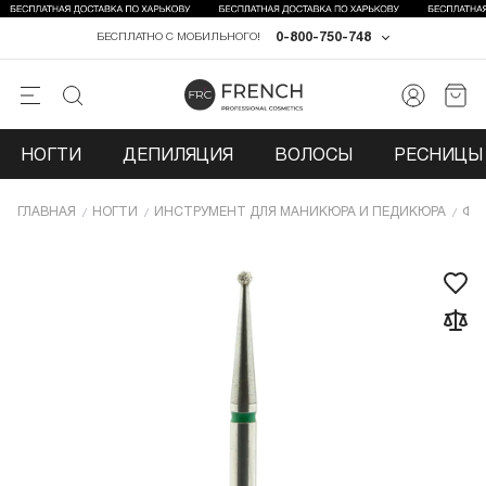
0-800-750-748
БЕСПЛАТНО С МОБИЛЬНОГО!
НОГТИ
ДЕПИЛЯЦИЯ
ВОЛОСЫ
РЕСНИЦЫ 
ГЛАВНАЯ
НОГТИ
ИНCТРУМЕНТ ДЛЯ МАНИКЮРА И ПЕДИКЮРА
ФР