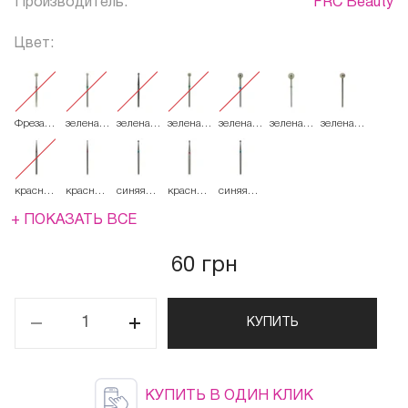
Производитель:
FRC Beauty
Цвет:
Фреза
зеленая
зеленая
зеленая
зеленая
зеленая
зеленая
French
534.025
534.033
534.035
534.045
534.055
534.060
Алмазная
Круглая
001
красная
красная
синяя
красная
синяя
514.014
514.018
524.018
514.021
524.021
+ ПОКАЗАТЬ ВСЕ
60 грн
КУПИТЬ
КУПИТЬ В ОДИН КЛИК