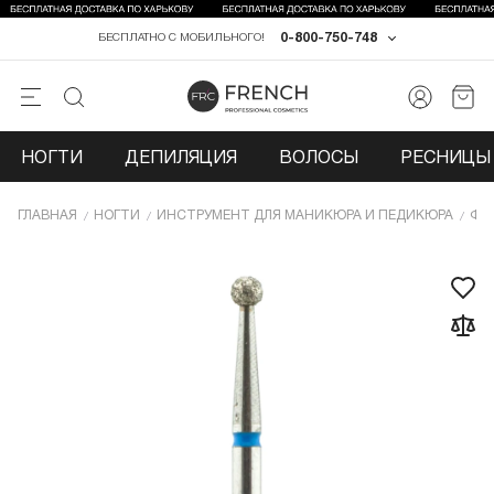
0-800-750-748
БЕСПЛАТНО С МОБИЛЬНОГО!
НОГТИ
ДЕПИЛЯЦИЯ
ВОЛОСЫ
РЕСНИЦЫ 
ГЛАВНАЯ
НОГТИ
ИНCТРУМЕНТ ДЛЯ МАНИКЮРА И ПЕДИКЮРА
ФР