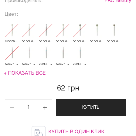
Производитель:
FRC Beauty
Цвет:
Фреза
зеленая
зеленая
зеленая
зеленая
зеленая
зеленая
French
534.025
534.033
534.035
534.045
534.055
534.060
Алмазная
Круглая
001
красная
красная
синяя
красная
синяя
514.014
514.018
524.018
514.021
524.021
+ ПОКАЗАТЬ ВСЕ
62 грн
КУПИТЬ
КУПИТЬ В ОДИН КЛИК