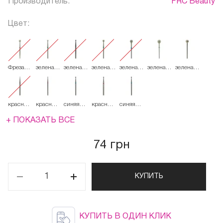
Производитель:
FRC Beauty
Цвет:
Фреза
зеленая
зеленая
зеленая
зеленая
зеленая
зеленая
French
534.025
534.033
534.035
534.045
534.055
534.060
Алмазная
Круглая
001
красная
красная
синяя
красная
синяя
514.014
514.018
524.018
514.021
524.021
+ ПОКАЗАТЬ ВСЕ
74 грн
КУПИТЬ
КУПИТЬ В ОДИН КЛИК