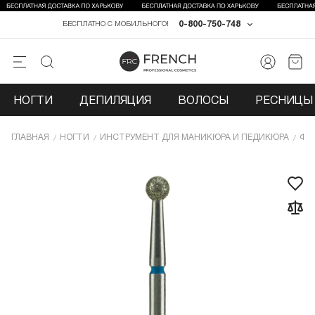
0-800-750-748
БЕСПЛАТНО С МОБИЛЬНОГО!
НОГТИ
ДЕПИЛЯЦИЯ
ВОЛОСЫ
РЕСНИЦЫ 
ГЛАВНАЯ
НОГТИ
ИНCТРУМЕНТ ДЛЯ МАНИКЮРА И ПЕДИКЮРА
ФР