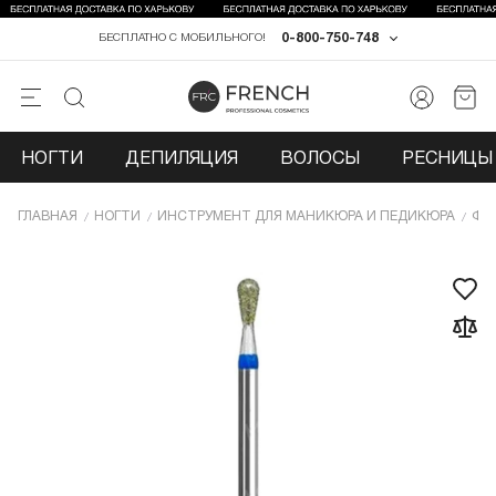
0-800-750-748
БЕСПЛАТНО С МОБИЛЬНОГО!
НОГТИ
ДЕПИЛЯЦИЯ
ВОЛОСЫ
РЕСНИЦЫ 
ГЛАВНАЯ
НОГТИ
ИНCТРУМЕНТ ДЛЯ МАНИКЮРА И ПЕДИКЮРА
ФР