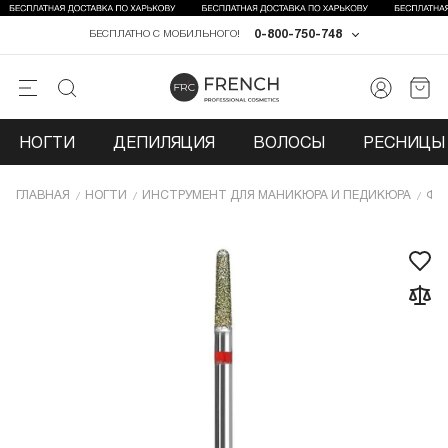
0-800-750-748
БЕСПЛАТНО С МОБИЛЬНОГО!
НОГТИ
ДЕПИЛЯЦИЯ
ВОЛОСЫ
РЕСНИЦЫ 
ГЛАВНАЯ
НОГТИ
ИНCТРУМЕНТ ДЛЯ МАНИКЮРА И ПЕДИКЮРА
ФР