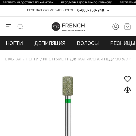
0-800-750-748
БЕСПЛАТНО С МОБИЛЬНОГО!
НОГТИ
ДЕПИЛЯЦИЯ
ВОЛОСЫ
РЕСНИЦЫ 
ГЛАВНАЯ
НОГТИ
ИНCТРУМЕНТ ДЛЯ МАНИКЮРА И ПЕДИКЮРА
ФР