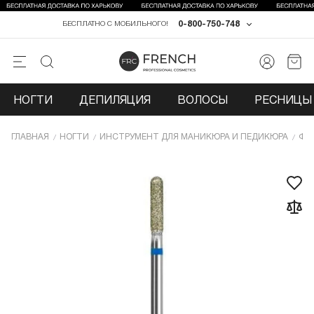
0-800-750-748
БЕСПЛАТНО С МОБИЛЬНОГО!
НОГТИ
ДЕПИЛЯЦИЯ
ВОЛОСЫ
РЕСНИЦЫ 
ГЛАВНАЯ
НОГТИ
ИНCТРУМЕНТ ДЛЯ МАНИКЮРА И ПЕДИКЮРА
ФР