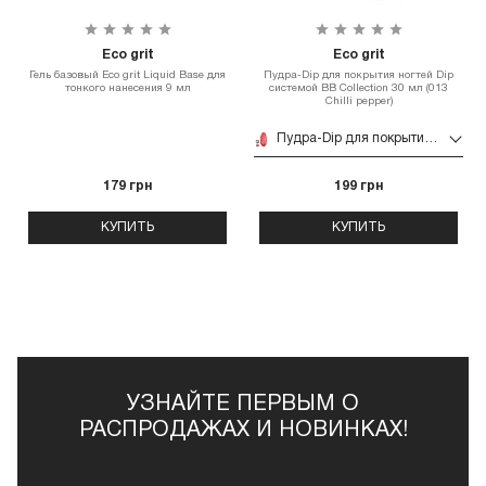
Eco grit
Eco grit
Гель базовый Eco grit Liquid Base для
Пудра-Dip для покрытия ногтей Dip
тонкого нанесения 9 мл
системой BB Collection 30 мл (013
Chilli pepper)
Пудра-Dip для покрытия ногтей Dip системой BB Collection 30 мл (013 Chilli pepper)
179 грн
199 грн
КУПИТЬ
КУПИТЬ
УЗНАЙТЕ ПЕРВЫМ О
РАСПРОДАЖАХ И НОВИНКАХ!