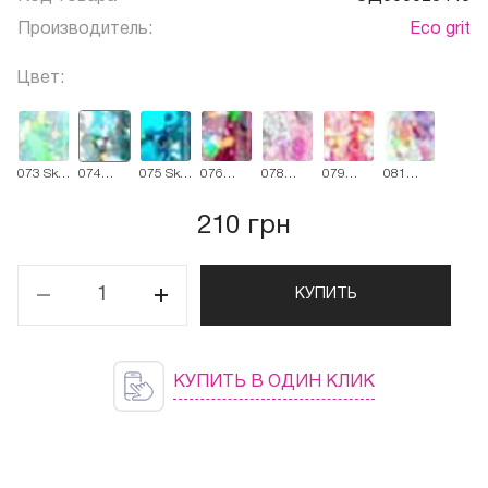
Производитель:
Eco grit
Цвет:
073 Sky
074
075 Sky
076
078
079
081
Haze
Emerald
Crystals
Shining
Ballerina
Flying
Bouquet
City
Dreams
Dress
of flowers
210 грн
КУПИТЬ
КУПИТЬ В ОДИН КЛИК