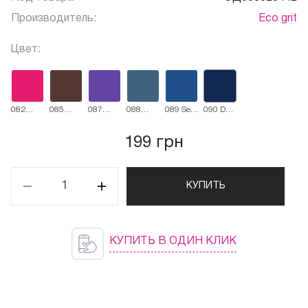
Производитель:
Eco grit
Цвет:
082
085
087
088
089 Sea
090 Dark
Raspberries
Plum
Powdery
Jeans
Wave
Blue
Powder
Lilac
199 грн
КУПИТЬ
КУПИТЬ В ОДИН КЛИК