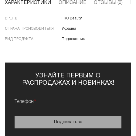
ХАРАКТЕРИСТИКИ
ОПИСАНИЕ
ОТЗЫВЫ (0)
В
БРЕНД
FRC Beauty
СТРАНА ПРОИЗВОДИТЕЛЯ
Украина
ВИД ПРОДУКТА
Подлокотник
УЗНАЙТЕ ПЕРВЫМ О
РАСПРОДАЖАХ И НОВИНКАХ!
Телефон
Подписаться