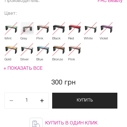
Производитель:
FRC Beauty
Цвет:
Mint
Gray
Pink
Black
Red
White
Violet
Gold
Silver
Blue
Bronze
Pink
+ ПОКАЗАТЬ ВСЕ
300 грн
КУПИТЬ
КУПИТЬ В ОДИН КЛИК