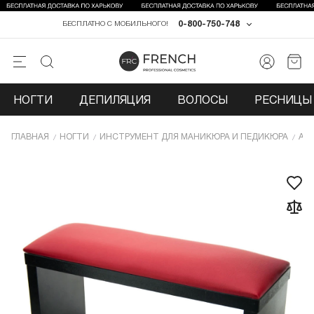
0-800-750-748
БЕСПЛАТНО С МОБИЛЬНОГО!
НОГТИ
ДЕПИЛЯЦИЯ
ВОЛОСЫ
РЕСНИЦЫ 
ГЛАВНАЯ
НОГТИ
ИНCТРУМЕНТ ДЛЯ МАНИКЮРА И ПЕДИКЮРА
АК