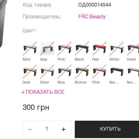
Код товара
ОД000014544
Производитель:
FRC Beauty
Цвет:
Mint
Gray
Pink
Black
Red
White
Violet
Gold
Silver
Blue
Bronze
Pink
без
без
коробки
коробк
Black
Pink
+ ПОКАЗАТЬ ВСЕ
300 грн
КУПИТЬ