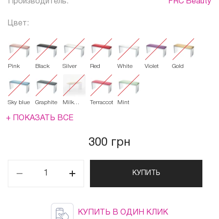
Производитель:
FRC Beauty
Цвет:
Pink
Black
Silver
Red
White
Violet
Gold
Sky blue
Graphite
Milk
Terraccota
Mint
(слоновая
кость
+ ПОКАЗАТЬ ВСЕ
300 грн
КУПИТЬ
КУПИТЬ В ОДИН КЛИК