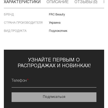
ХАРАКТЕРИСТИКИ
ОПИСАНИЕ
ОТЗЫВЫ (0)
В
БРЕНД
FRC Beauty
СТРАНА ПРОИЗВОДИТЕЛЯ
Украина
ВИД ПРОДУКТА
Подлокотник
УЗНАЙТЕ ПЕРВЫМ О
РАСПРОДАЖАХ И НОВИНКАХ!
Телефон
Подписаться