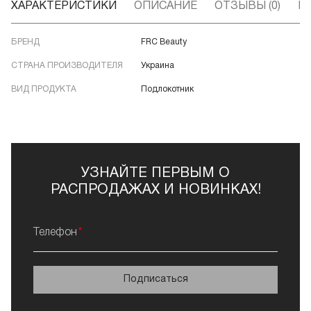
ХАРАКТЕРИСТИКИ
ОПИСАНИЕ
ОТЗЫВЫ (0)
В
БРЕНД
FRC Beauty
СТРАНА ПРОИЗВОДИТЕЛЯ
Украина
ВИД ПРОДУКТА
Подлокотник
УЗНАЙТЕ ПЕРВЫМ О
РАСПРОДАЖАХ И НОВИНКАХ!
Телефон
Подписаться