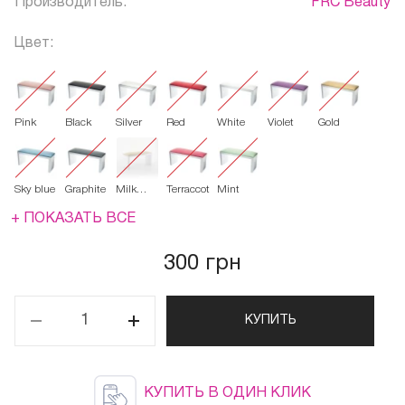
Производитель:
FRC Beauty
Цвет:
Pink
Black
Silver
Red
White
Violet
Gold
Sky blue
Graphite
Milk
Terraccota
Mint
(слоновая
кость
+ ПОКАЗАТЬ ВСЕ
300 грн
КУПИТЬ
КУПИТЬ В ОДИН КЛИК