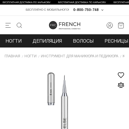
0-800-750-748
БЕСПЛАТНО С МОБИЛЬНОГО!
НОГТИ
ДЕПИЛЯЦИЯ
ВОЛОСЫ
РЕСНИЦЫ 
ГЛАВНАЯ
НОГТИ
ИНCТРУМЕНТ ДЛЯ МАНИКЮРА И ПЕДИКЮРА
КИ