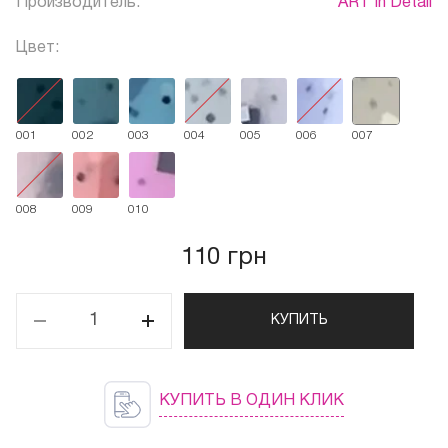
Производитель:
ART In Detail
Цвет:
001
002
003
004
005
006
007
008
009
010
110 грн
КУПИТЬ
КУПИТЬ В ОДИН КЛИК