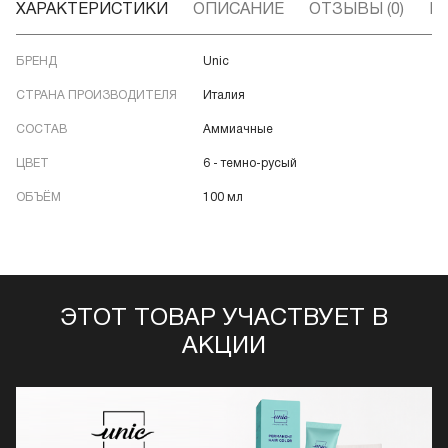
ХАРАКТЕРИСТИКИ
ОПИСАНИЕ
ОТЗЫВЫ (0)
В
БРЕНД
Unic
СТРАНА ПРОИЗВОДИТЕЛЯ
Италия
СОСТАВ
Аммиачные
ЦВЕТ
6 - темно-русый
ОБЪЁМ
100 мл
ЭТОТ ТОВАР УЧАСТВУЕТ В
АКЦИИ