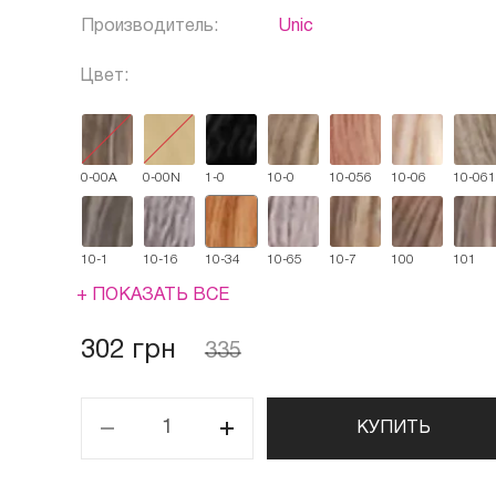
Производитель:
Unic
Цвет:
0-00А
0-00N
1-0
10-0
10-056
10-06
10-061
10-1
10-16
10-34
10-65
10-7
100
101
+ ПОКАЗАТЬ ВСЕ
302 грн
335
КУПИТЬ