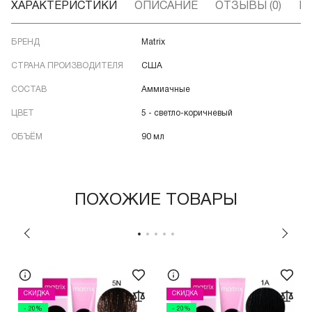
ХАРАКТЕРИСТИКИ
ОПИСАНИЕ
ОТЗЫВЫ (0)
В
БРЕНД
Matrix
СТРАНА ПРОИЗВОДИТЕЛЯ
США
СОСТАВ
Аммиачные
ЦВЕТ
5 - светло-коричневый
ОБЪЁМ
90 мл
ПОХОЖИЕ ТОВАРЫ
СКИДКА
СКИДКА
- 20%
- 20%