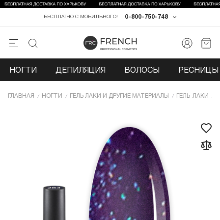
0-800-750-748
БЕСПЛАТНО С МОБИЛЬНОГО!
НОГТИ
ДЕПИЛЯЦИЯ
ВОЛОСЫ
РЕСНИЦЫ 
ГЛАВНАЯ
НОГТИ
ГЕЛЬ ЛАКИ И ДРУГИЕ МАТЕРИАЛЫ
ГЕЛЬ-ЛАКИ
Г