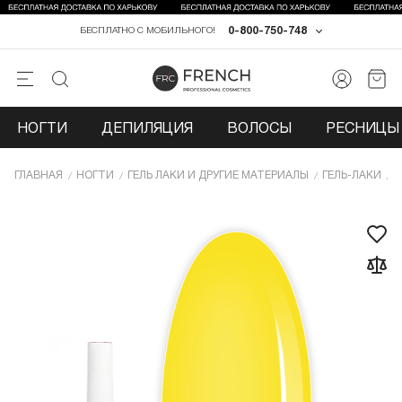
0-800-750-748
БЕСПЛАТНО С МОБИЛЬНОГО!
НОГТИ
ДЕПИЛЯЦИЯ
ВОЛОСЫ
РЕСНИЦЫ 
ГЛАВНАЯ
НОГТИ
ГЕЛЬ ЛАКИ И ДРУГИЕ МАТЕРИАЛЫ
ГЕЛЬ-ЛАКИ
Г