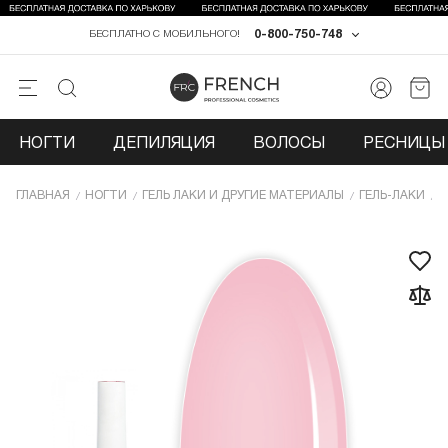
0-800-750-748
БЕСПЛАТНО С МОБИЛЬНОГО!
НОГТИ
ДЕПИЛЯЦИЯ
ВОЛОСЫ
РЕСНИЦЫ 
ГЛАВНАЯ
НОГТИ
ГЕЛЬ ЛАКИ И ДРУГИЕ МАТЕРИАЛЫ
ГЕЛЬ-ЛАКИ
Г