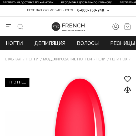
0-800-750-748
БЕСПЛАТНО С МОБИЛЬНОГО!
НОГТИ
ДЕПИЛЯЦИЯ
ВОЛОСЫ
РЕСНИЦЫ 
ГЛАВНАЯ
НОГТИ
МОДЕЛИРОВАНИЕ НОГТЕЙ
ГЕЛИ
ГЕЛИ FOX
ГЕ
TPO FREE