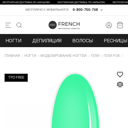
0-800-750-748
БЕСПЛАТНО С МОБИЛЬНОГО!
НОГТИ
ДЕПИЛЯЦИЯ
ВОЛОСЫ
РЕСНИЦЫ 
ГЛАВНАЯ
НОГТИ
МОДЕЛИРОВАНИЕ НОГТЕЙ
ГЕЛИ
ГЕЛИ FOX
ГЕ
TPO FREE