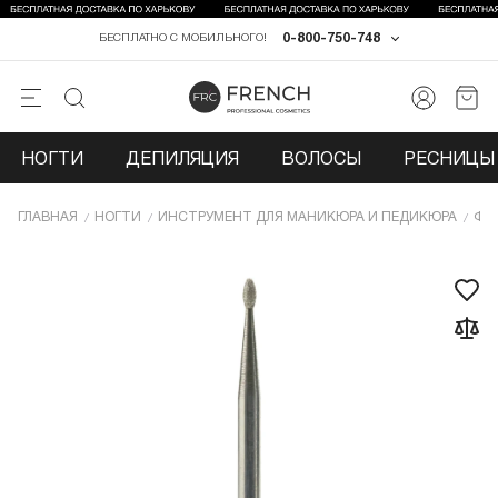
0-800-750-748
БЕСПЛАТНО С МОБИЛЬНОГО!
НОГТИ
ДЕПИЛЯЦИЯ
ВОЛОСЫ
РЕСНИЦЫ 
ГЛАВНАЯ
НОГТИ
ИНCТРУМЕНТ ДЛЯ МАНИКЮРА И ПЕДИКЮРА
ФР