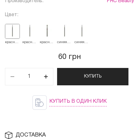
Производитель:
FRC Beauty
Цвет:
красная
красная
красная
синяя
синяя
514.014
514.016
514.023
524.016
524.014
60 грн
КУПИТЬ
КУПИТЬ В ОДИН КЛИК
ДОСТАВКА