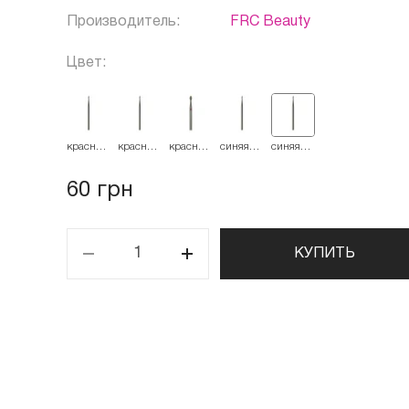
Производитель:
FRC Beauty
Цвет:
красная
красная
красная
синяя
синяя
514.014
514.016
514.023
524.016
524.014
60 грн
КУПИТЬ