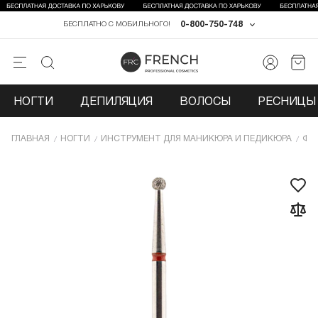
0-800-750-748
БЕСПЛАТНО С МОБИЛЬНОГО!
НОГТИ
ДЕПИЛЯЦИЯ
ВОЛОСЫ
РЕСНИЦЫ 
ГЛАВНАЯ
НОГТИ
ИНCТРУМЕНТ ДЛЯ МАНИКЮРА И ПЕДИКЮРА
ФР