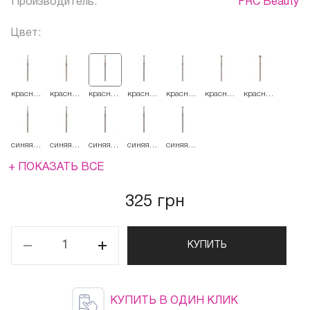
Производитель:
FRC Beauty
Цвет:
красная
красная
красная
красная
красная
красная
красная
514.018
514.021
514.023
514.025
514.027
514.031
514.040
синяя
синяя
синяя
синяя
синяя
524.018
524.021
524.023
524.025
524.027
+ ПОКАЗАТЬ ВСЕ
325 грн
КУПИТЬ
КУПИТЬ В ОДИН КЛИК