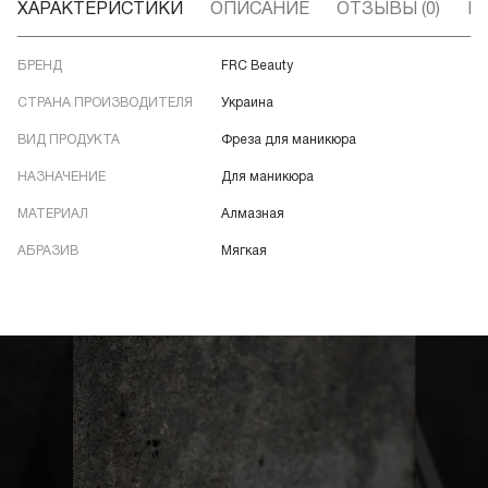
ХАРАКТЕРИСТИКИ
ОПИСАНИЕ
ОТЗЫВЫ (0)
В
БРЕНД
FRC Beauty
СТРАНА ПРОИЗВОДИТЕЛЯ
Украина
ВИД ПРОДУКТА
Фреза для маникюра
НАЗНАЧЕНИЕ
Для маникюра
МАТЕРИАЛ
Алмазная
АБРАЗИВ
Мягкая