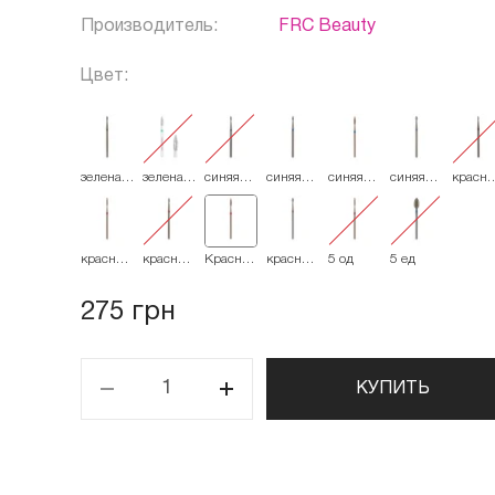
Производитель:
FRC Beauty
Цвет:
зеленая
зеленая
синяя
синяя
синяя
синяя
красна
534.018
534.023
524.016
524.018
524021
524.023
514.01
красная
красная
Красная
красная
5 од
5 ед
514.016
514.018
514021
514.023
275 грн
КУПИТЬ