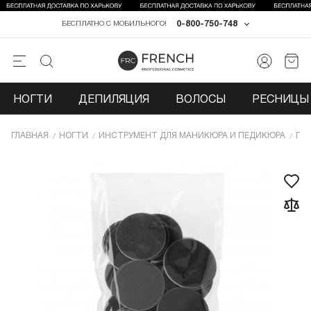
0-800-750-748
БЕСПЛАТНО С МОБИЛЬНОГО!
НОГТИ
ДЕПИЛЯЦИЯ
ВОЛОСЫ
РЕСНИЦЫ 
ГЛАВНАЯ
НОГТИ
ИНCТРУМЕНТ ДЛЯ МАНИКЮРА И ПЕДИКЮРА
ПИ