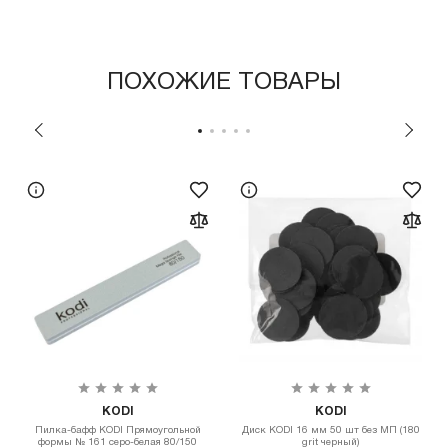
ПОХОЖИЕ ТОВАРЫ
KODI
KODI
Пилка-бафф КODI Прямоугольной
Диск KODI 16 мм 50 шт без МП (180
формы № 161 серо-белая 80/150
grit черный)