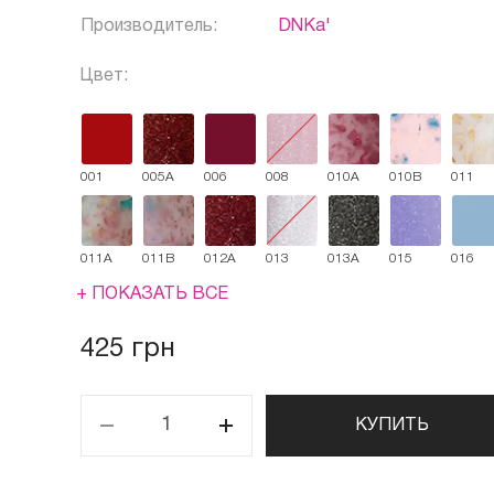
Производитель:
DNKa'
Цвет:
001
005A
006
008
010A
010B
011
011A
011B
012A
013
013A
015
016
+ ПОКАЗАТЬ ВСЕ
425 грн
КУПИТЬ