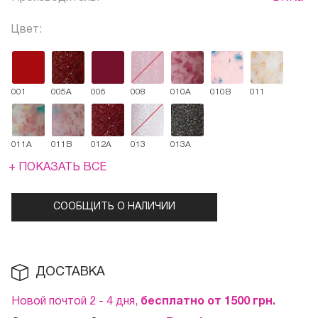
Цвет:
001
005A
006
008
010A
010B
011
011A
011B
012A
013
013A
+ ПОКАЗАТЬ ВСЕ
СООБЩИТЬ О НАЛИЧИИ
ДОСТАВКА
Новой почтой 2 - 4 дня,
бесплатно от 1500
грн.