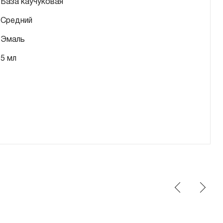
База каучуковая
Средний
Эмаль
5 мл