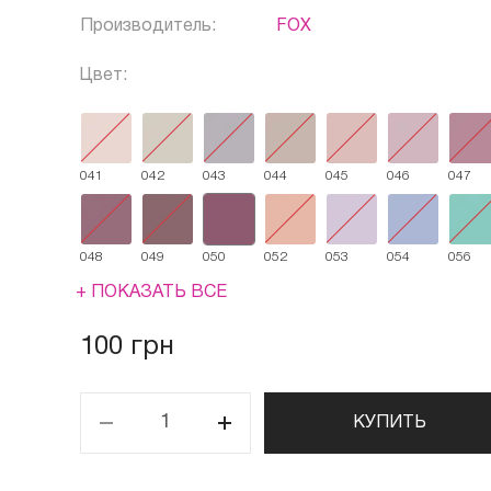
Производитель:
FOX
Цвет:
041
042
043
044
045
046
047
048
049
050
052
053
054
056
+ ПОКАЗАТЬ ВСЕ
100 грн
КУПИТЬ