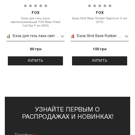
FOX
FOX
База для гель лака
База Shot Base Rubber Spectrum 5 мл
светоотражающая FOX Base Flash
(073)
Cat Eye 5 мл (005)
База для гель лака светоотражающая FOX Base Flash Cat Eye 5 мл (005)
База Shot Base Rubber Spectrum 5 мл (073)
90 грн
100 грн
КУПИТЬ
КУПИТЬ
УЗНАЙТЕ ПЕРВЫМ О
РАСПРОДАЖАХ И НОВИНКАХ!