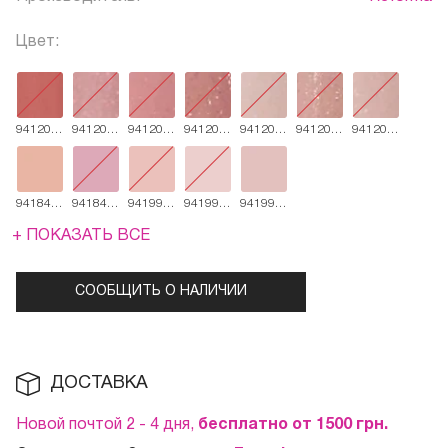
Цвет:
941201
941202
941203
941204
941205
941206
941207
Pink
Electric
Alchymist
Rokoko
Colorado
Ballade
Acropolis
Charm
941848
941849
941992
941993
941994
Dark
Light
Pink
Milky
Natural
Pink
Pink
Nude
+ ПОКАЗАТЬ ВСЕ
СООБЩИТЬ О НАЛИЧИИ
ДОСТАВКА
Новой почтой 2 - 4 дня,
бесплатно от 1500
грн.