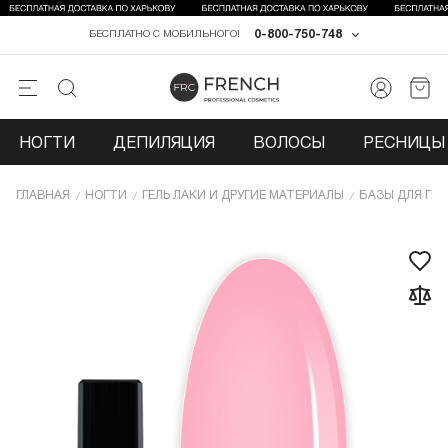
0-800-750-748
БЕСПЛАТНО С МОБИЛЬНОГО!
НОГТИ
ДЕПИЛЯЦИЯ
ВОЛОСЫ
РЕСНИЦЫ 
ГЛАВНАЯ
НОГТИ
ГЕЛЬ ЛАКИ И ДРУГИЕ МАТЕРИАЛЫ
БАЗЫ ДЛЯ ГЕЛ