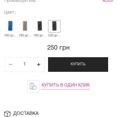
Производитель:
KODI
Цвет:
180 grit
180 grit
180 grit
320 grit
синие
серые
черные
черный
250 грн
КУПИТЬ
КУПИТЬ В ОДИН КЛИК
ДОСТАВКА