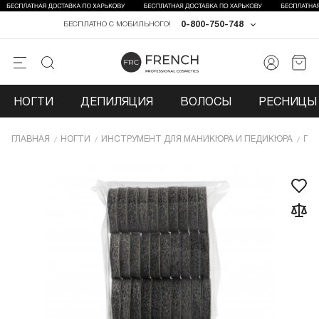
0-800-750-748
БЕСПЛАТНО С МОБИЛЬНОГО!
НОГТИ
ДЕПИЛЯЦИЯ
ВОЛОСЫ
РЕСНИЦЫ 
ГЛАВНАЯ
НОГТИ
ИНCТРУМЕНТ ДЛЯ МАНИКЮРА И ПЕДИКЮРА
ПИ