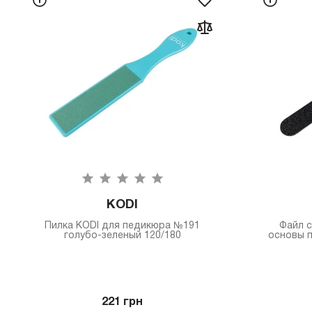
KODI
Пилка КODI для педикюра №191
Файл с
голубо-зеленый 120/180
основы п
221 грн