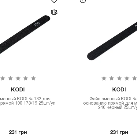
KODI
KODI
менный KODI № 183 для
Файл сменный KODI № 
рямой 100 178/19 25шт/уп
основанию прямой для 
240 черный 25шт/
231 грн
231 грн